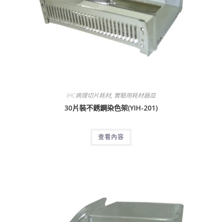
IHC病理切片耗材
,
實驗用耗材器皿
30片裝不銹鋼染色架(YIH-201)
查看內容