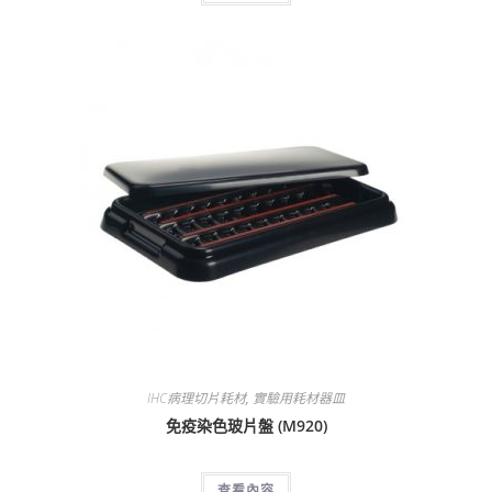
IHC病理切片耗材
,
實驗用耗材器皿
免疫染色玻片盤 (M920)
查看內容