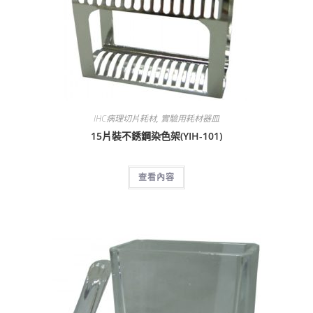
IHC病理切片耗材
,
實驗用耗材器皿
15片裝不銹鋼染色架(YIH-101)
查看內容