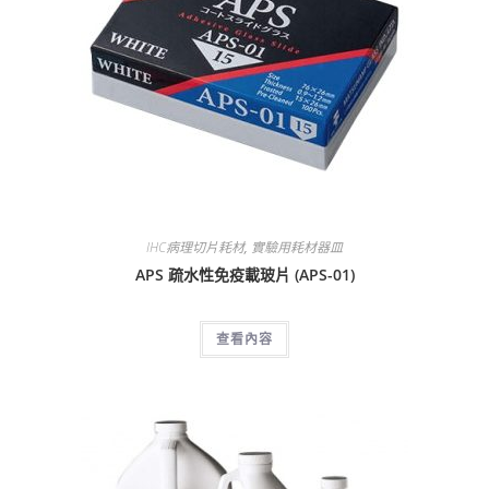
IHC病理切片耗材
,
實驗用耗材器皿
APS 疏水性免疫載玻片 (APS-01)
查看內容