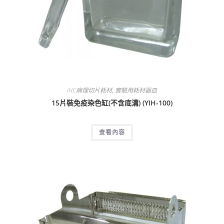
IHC病理切片耗材
,
實驗用耗材器皿
15片裝免疫染色缸(不含底溝) (YIH-100)
查看內容