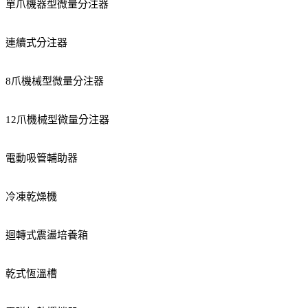
單爪機器型微量分注器
連續式分注器
8爪機械型微量分注器
12爪機械型微量分注器
電動吸管輔助器
冷凍乾燥機
迴轉式震盪培養箱
乾式恆溫槽