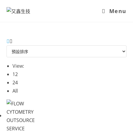
Menu
View:
12
24
All