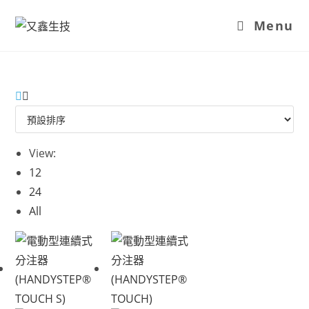
Menu
View:
12
24
All