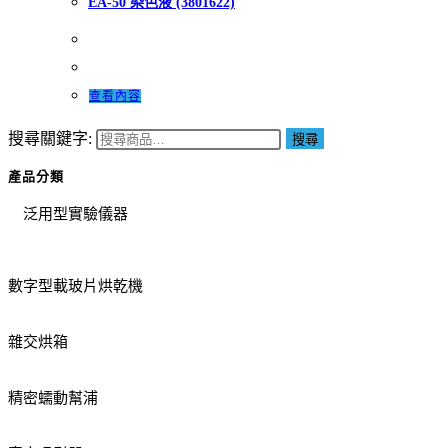
EA-50 染色液 (3801622)
查看內容
搜尋關鍵字:
搜尋
產品分類
泛用型實驗儀器
數字型載玻片烘乾機
雜交烘箱
精密蠕動幫浦