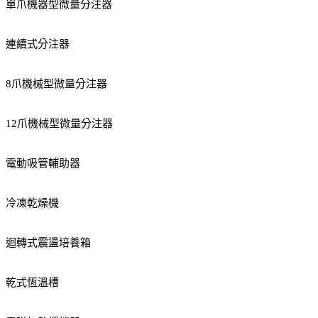
單爪機器型微量分注器
連續式分注器
8爪機械型微量分注器
12爪機械型微量分注器
電動吸管輔助器
冷凍乾燥機
迴轉式震盪培養箱
乾式恆溫槽