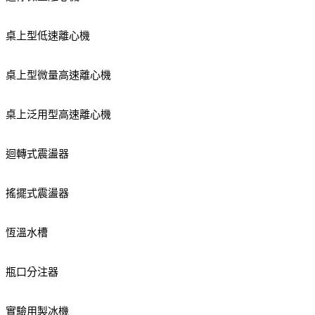
桌上型低速離心機
桌上型微量高速離心機
桌上泛用型高速離心機
迴轉式震盪器
搖擺式震盪器
恆溫水槽
瓶口分注器
實驗用製冰機