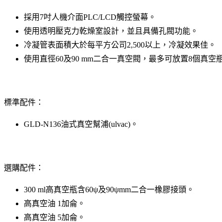
採用7吋人機介面PLC/LCD觸控螢幕。
使用透明壓克力乾燥室設計，並且具備孔閥功能。
冷凝管表面積大於每平方公司2,500以上，冷凝效果佳。
使用直徑60及90 mm二合一真空閥，最多可放置8個真空
標準配件：
GLD-N136油式真空幫浦(ulvac)。
選購配件：
300 ml高真空瓶含60ψ及90ψmm二合一橡膠接頭。
高真空油 1加侖。
高真空油 5加侖。