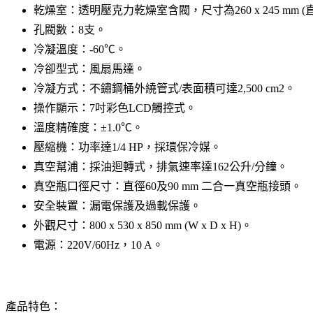
乾燥室：透明壓克力乾燥室含閥，尺寸為260 x 245 mm (
孔閥數：8支。
冷凝溫度：-60℃。
冷卻型式：風扇馬達。
冷凝方式：不鏽鋼桶外繞管式/表面積可達2,500 cm2。
操作顯示：7吋彩色LCD觸控式。
溫度精確度：±1.0℃。
壓縮機：功率達1/4 HP，採環保冷媒。
真空幫浦：採油迴轉式，排氣速率達162公升/分鐘。
真空瓶口徑尺寸：直徑60及90 mm 二合一真空瓶接頭。
安全裝置：漏電保護及過載保護。
外觀尺寸：800 x 530 x 850 mm (W x D x H)。
電源：220V/60Hz，10 A。
產品特色：