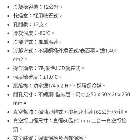
冷凝槽容積：12公升。
乾燥室：採用岐管式。
孔閥數：12支。
冷凝溫度：-80℃。
冷卻型式：風扇馬達。
冷凝方式：不鏽鋼桶外繞管式/表面積可達1,400
cm2。
操作顯示：7吋彩色LCD觸控式。
溫度精確度：±1.0℃。
壓縮機：功率達1/4 x 2 HP，採環保冷媒。
閥孔尺寸：不繡鋼L型岐管，尺寸為50 x 50 x 2t x 250
mm。
真空幫浦：採油迴轉式，排氣速率達162公升/分鐘。
真空瓶口徑尺寸：直徑60及90 mm 二合一真空瓶接
頭。
安全裝置：漏電保護及過載保護。