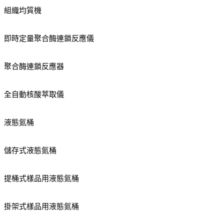
組織均質機
即時定量聚合酶連鎖反應儀
聚合酶連鎖反應器
全自動核酸萃取儀
液態氮桶
儲存式液態氮桶
提桶式樣品用液態氮桶
掛架式樣品用液態氮桶