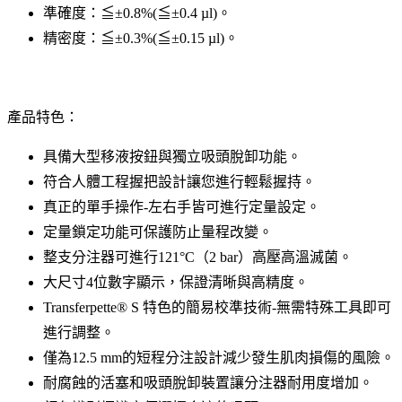
準確度：≦±0.8%(≦±0.4 µl)。
精密度：≦±0.3%(≦±0.15 µl)。
產品特色：
具備大型移液按鈕與獨立吸頭脫卸功能。
符合人體工程握把設計讓您進行輕鬆握持。
真正的單手操作-左右手皆可進行定量設定。
定量鎖定功能可保護防止量程改變。
整支分注器可進行121°C（2 bar）高壓高溫滅菌。
大尺寸4位數字顯示，保證清晰與高精度。
Transferpette® S 特色的簡易校準技術-無需特殊工具即可
進行調整。
僅為12.5 mm的短程分注設計減少發生肌肉損傷的風險。
耐腐蝕的活塞和吸頭脫卸裝置讓分注器耐用度增加。