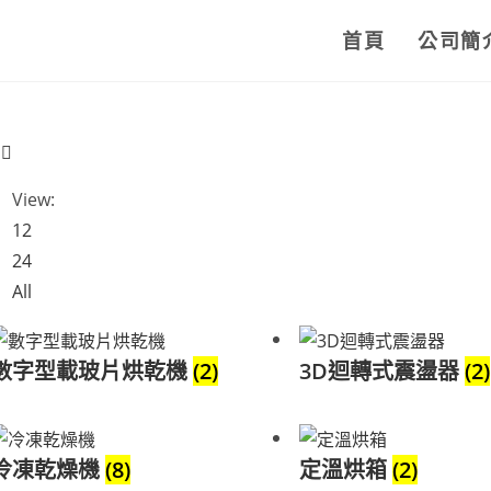
首頁
公司簡
View:
12
24
All
數字型載玻片烘乾機
(2)
3D迴轉式震盪器
(2)
冷凍乾燥機
(8)
定溫烘箱
(2)