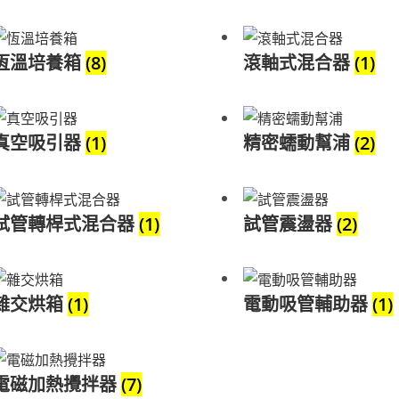
恆溫培養箱
(8)
滾軸式混合器
(1)
真空吸引器
(1)
精密蠕動幫浦
(2)
試管轉桿式混合器
(1)
試管震盪器
(2)
雜交烘箱
(1)
電動吸管輔助器
(1)
電磁加熱攪拌器
(7)