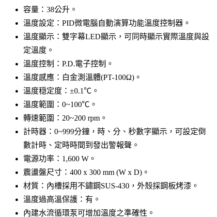
容量：38公升。
溫度設定：PID微電腦自動演算功能溫度控制器。
溫度顯示：雙字幕LED顯示，可同時顯示實際溫度與設
定溫度。
溫度控制：P.D.電子控制。
溫度感應：白金測溫體(PT-100Ω)。
溫度穏定度：±0.1℃。
溫度範圍：0~100℃。
轉速範圍：20~200 rpm。
計時器：0~999分鐘，時、分、秒數字顯示，可設定倒
數計時、定時時間到發出警報聲。
電源功率：1,600 W。
震盪盤尺寸：400 x 300 mm (W x D)。
材質：內槽採用不鏽鋼SUS-430，外殼採鋼板烤漆。
溫度過高溫保護：有。
內建水流循環泵可增加溫度之準確性。