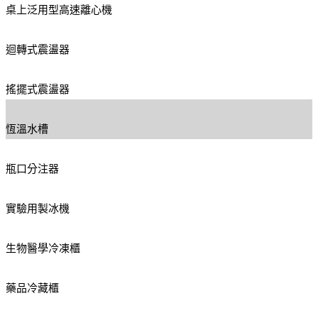
桌上泛用型高速離心機
迴轉式震盪器
搖擺式震盪器
恆溫水槽
瓶口分注器
實驗用製冰機
生物醫學冷凍櫃
藥品冷藏櫃