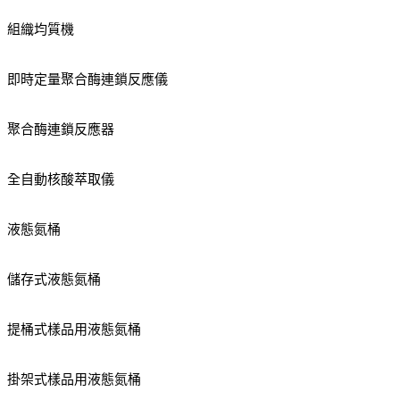
組織均質機
即時定量聚合酶連鎖反應儀
聚合酶連鎖反應器
全自動核酸萃取儀
液態氮桶
儲存式液態氮桶
提桶式樣品用液態氮桶
掛架式樣品用液態氮桶