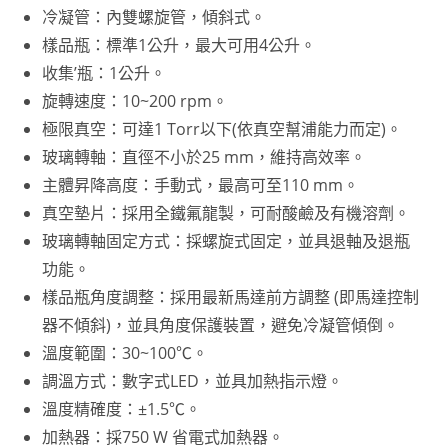
冷凝管：內雙螺旋管，傾斜式。
樣品瓶：標準1公升，最大可用4公升。
收集’瓶：1公升。
旋轉速度：10~200 rpm。
極限真空：可達1 Torr以下(依真空幫浦能力而定)。
玻璃轉軸：直徑不小於25 mm，維持高效率。
主體昇降高度：手動式，最高可至110 mm。
真空墊片：採用全鐵氟龍製，可耐酸鹼及有機溶劑。
玻璃轉軸固定方式：採螺旋式固定，並具退軸及退瓶
功能。
樣品瓶角度調整：採用最新馬達前方調整 (即馬達控制
器不傾斜)，並具角度保護裝置，避免冷凝管傾倒。
溫度範圍：30~100℃。
調溫方式：數字式LED，並具加熱指示燈。
溫度精確度：±1.5℃。
加熱器：採750 W 省電式加熱器。