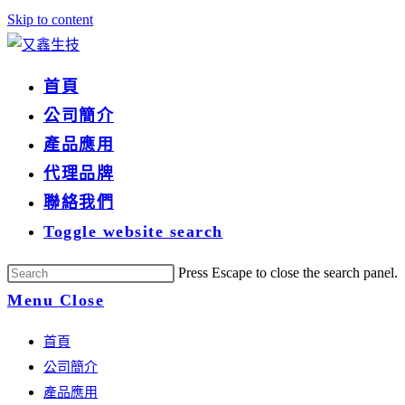
Skip to content
首頁
公司簡介
產品應用
代理品牌
聯絡我們
Toggle website search
Press Escape to close the search panel.
Menu
Close
首頁
公司簡介
產品應用