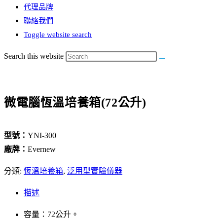
代理品牌
聯絡我們
Toggle website search
Search this website
微電腦恆溫培養箱(72公升)
型號：
YNI-300
廠牌：
Evernew
分類:
恆溫培養箱
,
泛用型實驗儀器
描述
容量：72公升。