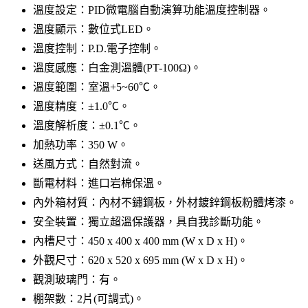
溫度設定：PID微電腦自動演算功能溫度控制器。
溫度顯示：數位式LED。
溫度控制：P.D.電子控制。
溫度感應：白金測溫體(PT-100Ω)。
溫度範圍：室溫+5~60℃。
溫度精度：±1.0℃。
溫度解析度：±0.1℃。
加熱功率：350 W。
送風方式：自然對流。
斷電材料：進口岩棉保溫。
內外箱材質：內材不鏽鋼板，外材鍍鋅鋼板粉體烤漆。
安全裝置：獨立超溫保護器，具自我診斷功能。
內槽尺寸：450 x 400 x 400 mm (W x D x H)。
外觀尺寸：620 x 520 x 695 mm (W x D x H)。
觀測玻璃門：有。
棚架數：2片(可調式)。