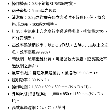
操作檯面：0.8t不鏽鋼SUS#304材質。
兩旁嵌板：5 mm厚之玻璃。
清潔度：0.5 μ之微塵在每立方英吋不超過100個，符合
聯邦209E，100級之標準。
排氣：空氣由上方之高效率過濾網排出，排氣量之大小
可任意調整。
高效率過濾網效率：以D.O.P測試，去除0.3 μm以上之塵
粒，效率高達99.99%。
預濾網：玻璃纖維材質，可過濾較大微塵，延長高效率
過濾網之壽命。
風車/馬達：雙邊吸氣送風式，風速為0.5~0.8 m/s。
照明功率：30 W x 2。
操作範圍：1,830 x 600 x 580 mm (W x D x H)。
外箱尺寸(含排氣箱)：1,880 x 850 x 1150 mm (W x D x
H)。
高效率過濾網：24 x 72 x 3英吋。