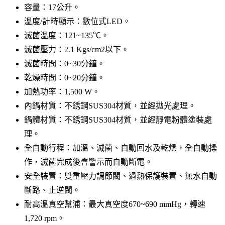
容量：17公升。
溫度/計時顯示：數位式LED。
滅菌溫度：121~135℃。
滅菌壓力：2.1 Kgs/cm2以下。
滅菌時間：0~30分鐘。
乾燥時間：0~20分鐘。
加熱功率：1,500 W。
內鍋材質：不銹鋼SUS304材質，並經拋光處理。
鍋體材質：不銹鋼SUS304材質，並經靜電粉體塗裝處
理。
全自動行程：加溫、滅菌、自動回水及乾燥，全自動操
作，滅菌完成後會警示而自動斷電。
安全裝置：雙重壓力調節閥、過熱保護裝置、無水自動
斷路、止逆閥。
耐高溫真空幫浦：最大真空度670~690 mmHg，轉速
1,720 rpm。