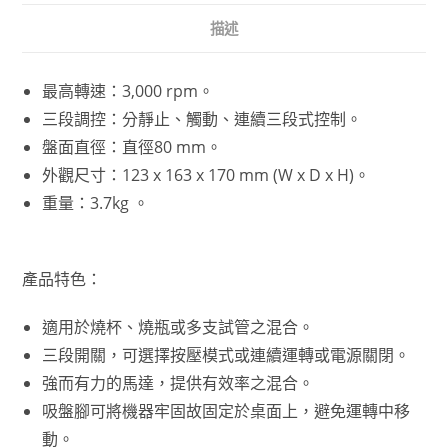
描述
最高轉速：3,000 rpm。
三段調控：分靜止、觸動、連續三段式控制。
盤面直徑：直徑80 mm。
外觀尺寸：123 x 163 x 170 mm (W x D x H)。
重量：3.7kg 。
產品特色：
適用於燒杯、燒瓶或多支試管之混合。
三段開關，可選擇按壓模式或連續運轉或電源關閉。
強而有力的馬達，提供有效率之混合。
吸盤腳可將機器牢固故固定於桌面上，避免運轉中移
動。