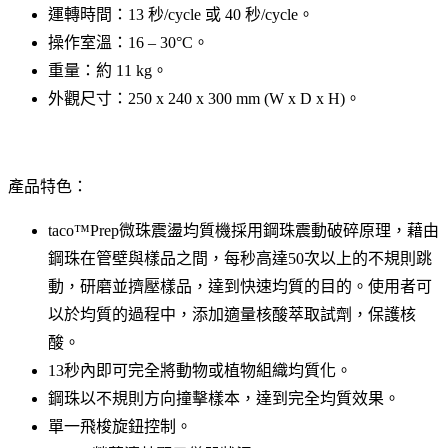
運轉時間：13 秒/cycle 或 40 秒/cycle。
操作室溫：16 – 30°C。
重量：約 11 kg。
外觀尺寸：250 x 240 x 300 mm (W x D x H)。
產品特色：
taco™Prep微珠震盪均質機採用鋼珠震動破碎原理，藉由
鋼珠在管壁與樣品之間，每秒高達50次以上的不規則跳
動，研磨並擠壓樣品，達到快速均質的目的。使用者可
以於均質的過程中，添加適量核酸萃取試劑，保護核
酸。
13秒內即可完全將動物或植物組織均質化。
鋼珠以不規則方向撞擊樣本，達到完全均質效果。
單一飛梭旋鈕控制。