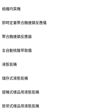
組織均質機
即時定量聚合酶連鎖反應儀
聚合酶連鎖反應器
全自動核酸萃取儀
液態氮桶
儲存式液態氮桶
提桶式樣品用液態氮桶
掛架式樣品用液態氮桶