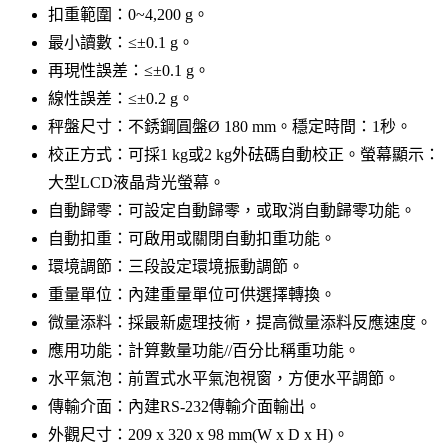
扣重範圍：0~4,200 g。
最小讀數：≤±0.1 g。
再現性誤差：≤±0.1 g。
線性誤差：≤±0.2 g。
秤盤尺寸：不銹鋼圓盤Ø 180 mm。穩定時間：1秒。
校正方式：可採1 kg或2 kg外砝碼自動校正。螢幕顯示：
大型LCD液晶背光螢幕。
自動歸零：可設定自動歸零，或取消自動歸零功能。
自動扣重：可啟用或關閉自動扣重功能。
環境調節：三段設定環境振動調節。
重量單位：內建重量單位可供選擇轉換。
微量添料：採最新處理技術，提高微量添料反應速度。
應用功能：計算數量功能//百分比稱重功能。
水平氣泡：前置式水平氣泡視窗，方便水平調節。
傳輸介面：內建RS-232傳輸介面輸出。
外觀尺寸：209 x 320 x 98 mm(W x D x H)。