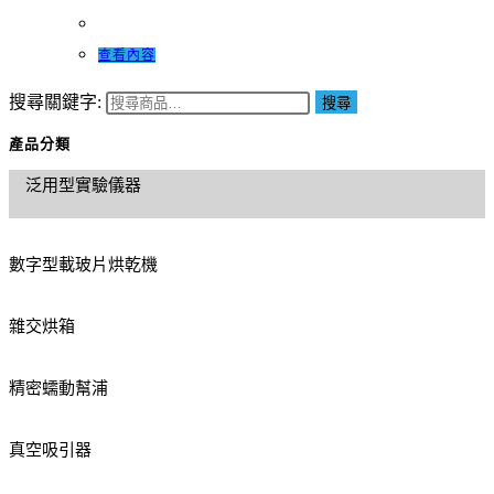
查看內容
搜尋關鍵字:
搜尋
產品分類
泛用型實驗儀器
數字型載玻片烘乾機
雜交烘箱
精密蠕動幫浦
真空吸引器