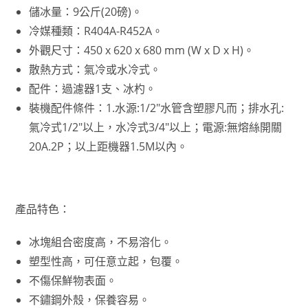
儲冰量：9公斤(20磅)。
冷媒種類：R404A-R452A。
外觀尺寸：450 x 620 x 680 mm (W x D x H)。
散熱方式：氣冷或水冷式。
配件：過濾器1支、冰杓。
裝機配件條件：1.水源:1/2″水管含塑膠凡而；排水孔:
氣冷式1/2″以上，水冷式3/4″以上；電源:無熔絲開關
20A.2P；以上距機器1.5M以內。
產品特色：
冰塊組合密度高，不易溶化。
塑型性高，可任意立起，包覆。
不傷保鮮物表面。
不鏽鋼外殼，保養容易。