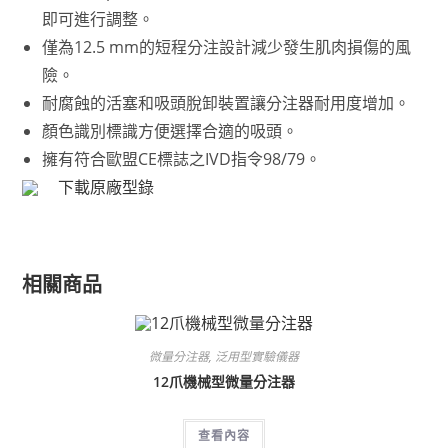
即可進行調整。
僅為12.5 mm的短程分注設計減少發生肌肉損傷的風
險。
耐腐蝕的活塞和吸頭脫卸裝置讓分注器耐用度增加。
顏色識別標識方便選擇合適的吸頭。
擁有符合歐盟CE標誌之IVD指令98/79。
下載原廠型錄
相關商品
微量分注器
,
泛用型實驗儀器
12爪機械型微量分注器
查看內容