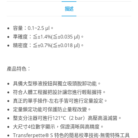
描述
容量：0.1~2.5 µl。
準確度：≦±1.4%(≦±0.035 µl)。
精密度：≦±0.7%(≦±0.018 µl)。
產品特色：
具備大型移液按鈕與獨立吸頭脫卸功能。
符合人體工程握把設計讓您進行輕鬆握持。
真正的單手操作-左右手皆可進行定量設定。
定量鎖定功能可保護防止量程改變。
整支分注器可進行121°C（2 bar）高壓高溫滅菌。
大尺寸4位數字顯示，保證清晰與高精度。
Transferpette® S 特色的簡易校準技術-無需特殊工具