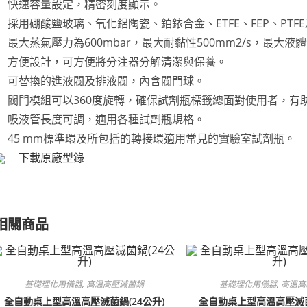
快速容量設定，精密刻度顯示。
採用硼酸鹽玻璃、氧化鋁陶瓷、鉑銥合金、ETFE、FEP、PT
最大蒸氣壓力為600mbar，最大耐黏性500mm2/s，最大液體
方便設計，可方便將分注器分解清潔與保養。
可替換的進液閥及排液閥，內含閥門球。
閥門模組可以360度旋轉，確保試劑瓶標籤總面對使用者，有
吸液管長度可調，適用各種試劑瓶規格。
45 mm標準環及所包括的轉接環適用常見的實驗室試劑瓶。
下載原廠型錄
相關商品
基礎理化用儀器
,
高溫高壓滅菌鍋
基礎理化用儀器
,
高溫高
全自動桌上型高溫高壓滅菌鍋(24公升)
全自動桌上型高溫高壓滅菌