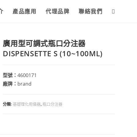
介
產品應用
代理品牌
聯絡我們
廣用型可調式瓶口分注器
DISPENSETTE S (10~100ML)
型號：
4600171
廠牌：
brand
分類:
基礎理化用儀器
,
瓶口分注器