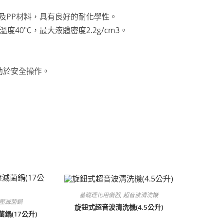
FE及PP材料，具有良好的耐化學性。
溫度40℃，最大液體密度2.2g/cm3。
助於安全操作。
基礎理化用儀器
,
超音波清洗機
壓滅菌鍋
旋鈕式超音波清洗機(4.5公升)
鍋(17公升)