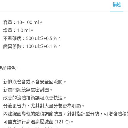
描述
容量：10~100 ml。
增量：1.0 ml。
不準確度：500 ul≦±0.5 %。
變異係數：100 ul≦±0.1 %。
產品特色：
新排液管含或不含安全回流閥。
新閥門系統無需密封圈。
改善的流體技術讓吸液更快速。
分液更省力，尤其對大量分裝更為明顯。
內建鋸齒導軌的體積調節裝置，針對指針型分裝，可增強體積
可整支進行高溫高壓滅菌 (121℃)。