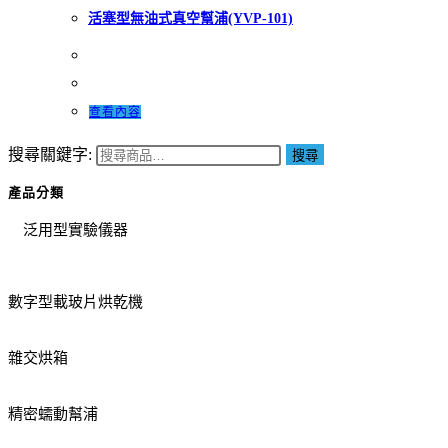
活塞型無油式真空幫浦(YVP-101)
查看內容
搜尋關鍵字:
搜尋
產品分類
泛用型實驗儀器
數字型載玻片烘乾機
雜交烘箱
精密蠕動幫浦