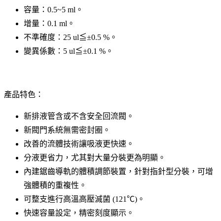
容量：0.5~5 ml。
增量：0.1 ml。
不準確度：25 ul≦±0.5 %。
變異係數：5 ul≦±0.1 %。
產品特色：
新排液管含或不含安全回流閥。
新閥門系統無需密封圈。
改善的流體技術讓吸液更快速。
分液更省力，尤其對大量分裝更為明顯。
內建鋸齒導軌的體積調節裝置，針對指針型分裝，可增
強體積的重複性。
可整支進行高溫高壓滅菌 (121℃)。
快速容量設定，精密刻度顯示。