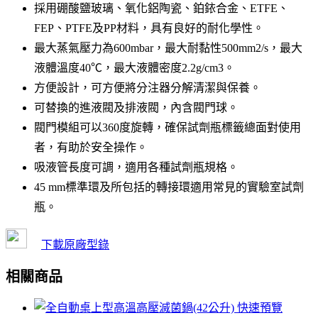
採用硼酸鹽玻璃、氧化鋁陶瓷、鉑銥合金、ETFE、
FEP、PTFE及PP材料，具有良好的耐化學性。
最大蒸氣壓力為600mbar，最大耐黏性500mm2/s，最大
液體溫度40℃，最大液體密度2.2g/cm3。
方便設計，可方便將分注器分解清潔與保養。
可替換的進液閥及排液閥，內含閥門球。
閥門模組可以360度旋轉，確保試劑瓶標籤總面對使用
者，有助於安全操作。
吸液管長度可調，適用各種試劑瓶規格。
45 mm標準環及所包括的轉接環適用常見的實驗室試劑
瓶。
下載原廠型錄
相關商品
快速預覽